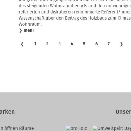
des steigenden Wohnraumbedarfs und den notwendigen
referierten und diskutieren renommierte Referent/innen 
Wissenschaft über den Beitrag des Holzbaus zum Klimas
Wohnraum.
❯
mehr
❮
1
2
3
4
5
6
7
❯
arken
Unser