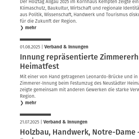
Der Holztag Allgäu 2025 im Kornhaus Kempten zeigte eind
Klimaschutz, Baukultur, Wirtschaft und regionale Identit
aus Politik, Wissenschaft, Handwerk und Tourismus disku
für die Zukunft der Region.
❯
mehr
01.08.2025
|
Verband & Innungen
Innung repräsentierte Zimmerer
Heimatfest
Mit einer von Hand getragenen Leonardo-Brücke und in tr
Zimmerer-Innung beim Festumzug des Neustädter Heimat
zeigte gemeinsam mit anderen Gewerken die starke Ver
Region.
❯
mehr
21.07.2025
|
Verband & Innungen
Holzbau, Handwerk, Notre-Dame –