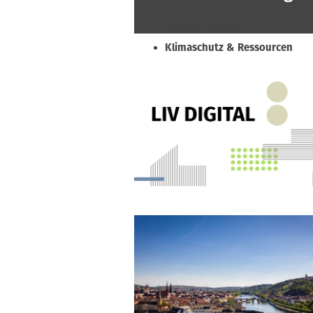
Beruf & Bildung
Klimaschutz & Ressourcen
Normen & Fachregeln
Prävention & Arbeitsschutz
Recht & Wirtschaft
Soziales & Tarifpolitik
Verband & Innungen
Interviews
Innung