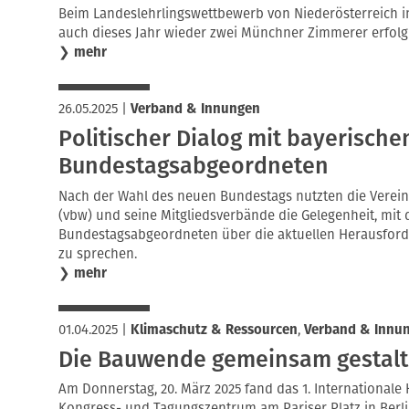
Beim Landeslehrlingswettbewerb von Niederösterreich 
auch dieses Jahr wieder zwei Münchner Zimmerer erfolgre
❯
mehr
26.05.2025
|
Verband & Innungen
Politischer Dialog mit bayerische
Bundestagsabgeordneten
Nach der Wahl des neuen Bundestags nutzten die Verein
(vbw) und seine Mitgliedsverbände die Gelegenheit, mit
Bundestagsabgeordneten über die aktuellen Herausfor
zu sprechen.
❯
mehr
01.04.2025
|
Klimaschutz & Ressourcen
,
Verband & Innu
Die Bauwende gemeinsam gestal
Am Donnerstag, 20. März 2025 fand das 1. Internationa
Kongress- und Tagungszentrum am Pariser Platz in Berli