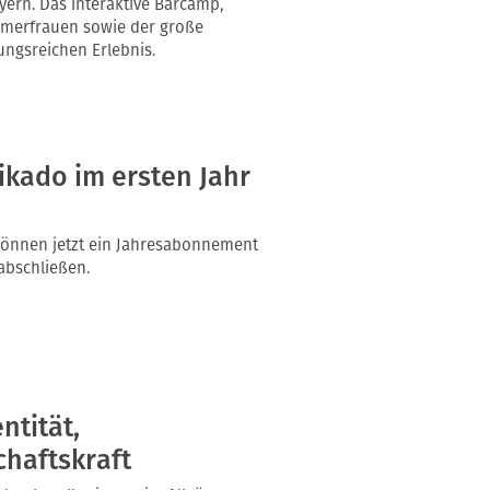
ern. Das interaktive Barcamp,
hmerfrauen sowie der große
ngsreichen Erlebnis.
ikado im ersten Jahr
können jetzt ein Jahresabonnement
abschließen.
ntität,
haftskraft