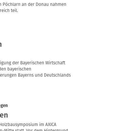
in Pöchlarn an der Donau nahmen
ich teil.
n
igung der Bayerischen Wirtschaft
 den bayerischen
derungen Bayerns und Deutschlands
ngen
ten
le Holzbausymposium im AXICA
n-Mitte statt. Vor dem Hintergrund