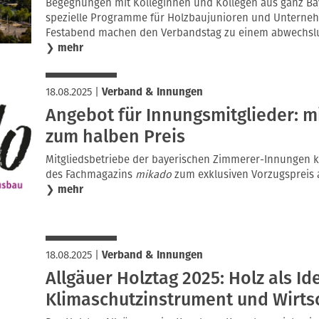
Begegnungen mit Kolleginnen und Kollegen aus ganz Bay
spezielle Programme für Holzbaujunioren und Unterne
Festabend machen den Verbandstag zu einem abwechslu
❯
mehr
18.08.2025
|
Verband & Innungen
Angebot für Innungsmitglieder: m
zum halben Preis
Mitgliedsbetriebe der bayerischen Zimmerer-Innungen 
des Fachmagazins
mikado
zum exklusiven Vorzugspreis 
❯
mehr
18.08.2025
|
Verband & Innungen
Allgäuer Holztag 2025: Holz als Ide
Klimaschutzinstrument und Wirtsc