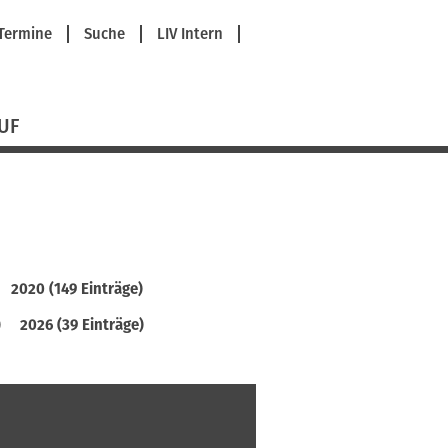
avigation
Termine
Suche
LIV Intern
berspringen
UF
2020 (149 Einträge)
)
2026 (39 Einträge)